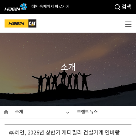
검색
혜인 홈페이지 바로가기
소개

소개
브랜드 뉴스

㈜혜인, 2026년 상반기 캐터필라 건설기계 연비왕