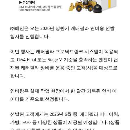
㈜혜인은 오는
2026
년 상
반기
캐터필라
연비왕
선발
행사를 진행합니다
.
이번 행사는
캐터필라
프로덕트링크
시스템이 적용되
고
Tier4 Final
또는
Stage V
기준을 충족하는 엔진이 탑
재된 캐터필라 장비를
운용 중인 고객
(
사
)
을 대상으로
합니다
.
연비왕은
실제 작업 현장에서 한 달간 기록된 연비 데
이터를 기준으로 선정됩니다
.
선발된 고객에게는
2026
년 6
월 중
,
캐터필라
미니어처
,
가방
, 모자
등 다양한 상품이 제공될 예정입니다
. (
상품