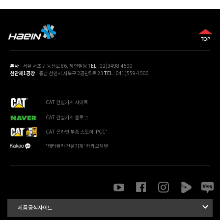
산업현장여건에서 최상의 생산성을
발휘합니다.
본사
서울 서초구 동산로 86, 혜인빌딩
TEL
: 02)3498-4500
천안제1공장
충남 천안시 서북구 2공단5로 23
TEL
: 041)559-1500
CAT 건설기계 사이트
CAT 건설기계 블로그
CAT 온라인 부품 스토어 'PCC'
'캐터필라 건설기계' 카카오채널

제품 공식사이트