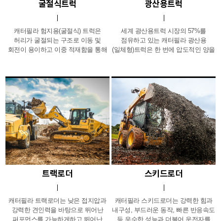
굴절식트럭
광산용트럭
캐터필라 험지용(굴절식) 트럭은
세계 광산용트럭 시장의 57%를
허리가 굴절되는 구조로 이동 및
점유하고 있는 캐터필라 광산용
회전이 용이하고 이중 적재함을 통해
(일체형)트럭은 한 번에 압도적인 양을
험지에서도 적재물을 유실없이
적재할 수 있으면서도 운휴 없이
신속하게 운반합니다.
지속적인 생산성을 보장해 주며,
뛰어난 내구성과 연료효율을
자랑합니다.
트랙로더
스키드로더
캐터필라 트랙로더는 낮은 접지압과
캐터필라 스키드로더는 강력한 힘과
강력한 견인력을 바탕으로 뛰어난
내구성, 부드러운 동작, 빠른 반응속도
퍼포먼스를 가능하게하고 뛰어난
등 우수한 성능과 더불어 운전자를