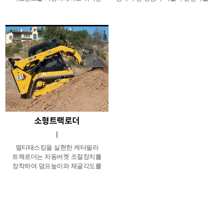
연비와 작업 효율성을 제공함으로써
배려한 작업환경 및 정비 편의성 등을
국내외 매립지, 제철소, 선박 하역
두루두루 갖추어 축산/농가 및 포장/
현장 등에서 장비의 우수성이
보수, 조경 및 폐기물 등 다양한
입증되었습니다.
현장에서 사용되고 있습니다.
소형트랙로더
멀티태스킹을 실현한 캐터필라
트랙로더는 자동버켓 조절장치를
장착하여 덤프높이와 채굴각도를
자동기억, 안정된 시야확보를
바탕으로 험지에서 버켓굴삭과
골재상차작업 및 성토 작업,
지균작업등의 일반건설현장과 쓰레기
매립장, 고철처리장등의 다양한