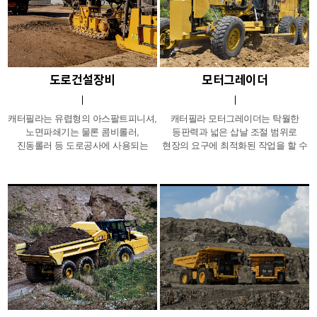
도로건설장비
모터그레이더
캐터필라는 유렵형의 아스팔트피니셔,
캐터필라 모터그레이더는 탁월한
노면파쇄기는 물론 콤비롤러,
등판력과 넓은 삽날 조절 범위로
진동롤러 등 도로공사에 사용되는
현장의 요구에 최적화된 작업을 할 수
모든 종류의 포장장비 라인업을
있습니다. 또한, 탁 트인 시야를 통해
갖추고 있습니다. 이제 도로건설
작업효율을 높였으며 조용한
현장에서도 캐터필라가 여러분의
운전환경을 제공합니다.
최고의 사업파트너가 될 것입니다.