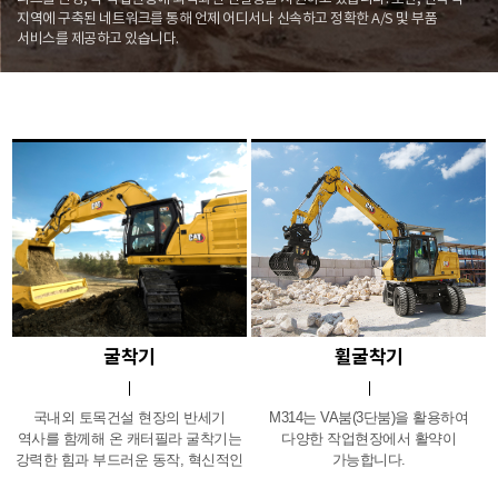
지역에 구축된 네트워크를 통해 언제 어디서나 신속하고 정확한 A/S 및 부품
서비스를 제공하고 있습니다.
굴착기
휠굴착기
국내외 토목건설 현장의 반세기
M314는 VA붐(3단붐)을 활용하여
역사를 함께해 온 캐터필라 굴착기는
다양한 작업현장에서 활약이
강력한 힘과 부드러운 동작, 혁신적인
가능합니다.
냉각시스템, 튼튼한 하부구조 등