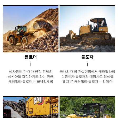
우수한 작업성능과 기능들을 통해
생산성, 경제성, 내구성, 편의성 등을
인정받고 있습니다.
휠로더
불도저
상차장비 한 대가 현장 전체의
국내외 대형 건설현장에서 캐터필라의
생산량을 결정하기도 하는 만큼
상징이자 불도저의 대명사로 명성을
캐터필라 휠로더는 골재업계의
떨쳐 온 캐터필라 불도저는 강력한
변함없는 스테디셀러로써 강력한
파워와 견고한 하체 구조, 내구성,
파워와 뛰어난 적재능력, 빠르고
생산성 등 뛰어난 작업성능으로
정확한 동작으로 생산성 향상에
토목공사 뿐만 아니라 골프장 조경,
기여해 왔습니다. 아울러, 캐터필라
쓰레기 매립장 등 다양한
ACERT 엔진은 최상의 연료효율을,
건설현장에서 활약하고 있습니다.
편안한 운전공간은 높은 작업효율을
보장해 줍니다.