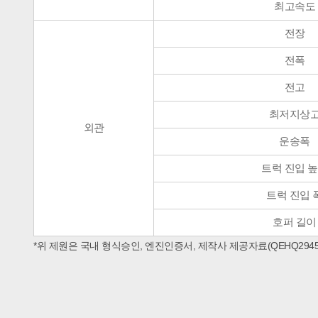
최고속도
전장
전폭
전고
최저지상
외관
운송폭
트럭 진입 
트럭 진입 
호퍼 길이
*위 제원은 국내 형식승인, 엔진인증서, 제작사 제공자료(QEHQ2945