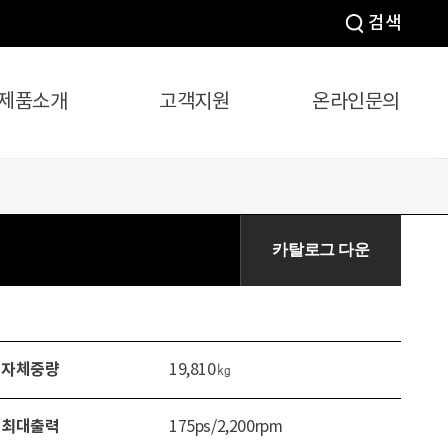
검색
제품소개
고객지원
온라인문의
카탈로그 다운
로드
자체중량
19,810㎏
최대출력
175ps/2,200rpm