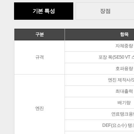
기본 특성
장점
구분
항목
자체중량
규격
포장 폭(SE50 VT
호파용량
엔진 제작사/
최대출력
배기량
엔진
연료탱크용
DEF(요소수) 탱