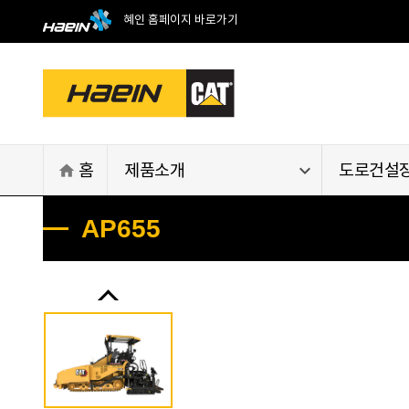
혜인 홈페이지 바로가기


홈
제품소개
도로건설
AP655