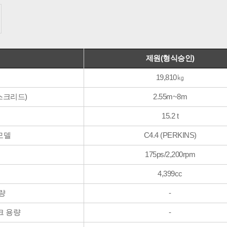
제원(형식승인)
19,810㎏
 스크리드)
2.55m~8m
15.2 t
모델
C4.4 (PERKINS)
175ps/2,200rpm
4,399cc
량
-
크 용량
-