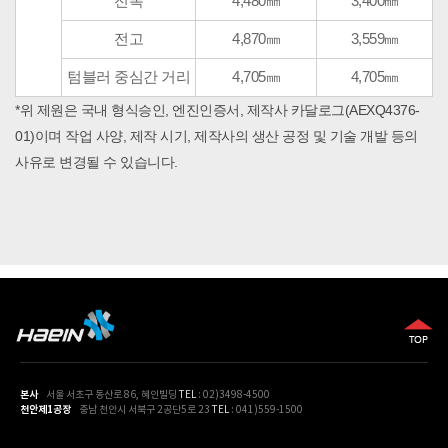
전폭
4,480㎜
3,400㎜
전고
4,870㎜
3,559㎜
텀블러 중심간 거리
4,705㎜
4,705㎜
*위 제원은 국내 형식승인, 엔진인증서, 제작사 카달로그(AEXQ4376-
01)이며 작업 사양, 제작 시기, 제작사의 생산 공정 및 기술 개발 등의
사유로 변경될 수 있습니다.
본사
서울 서초구 동산로 86, 혜인빌딩
TEL
: 02)3498-4500
천안제1공장
충남 천안시 서북구 2공단5로 23
TEL
: 041)559-1500