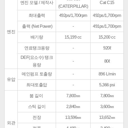
엔진 모델 / 제작사
Cat C15
(CATERPILLAR)
최대출력
492ps/1,700rpm
492ps/1,700rpm
출력 (Net Power)
-
491ps/1,700rpm
엔진
배기량
15,199 cc
15,200 cc
연료탱크용량
-
920ℓ
DEF(요소수) 탱크
-
80ℓ
용량
메인펌프 토출량
-
896 L/min
유압
최대토출압
-
5,366 psi
붐 길이
7,800㎜
7,800㎜
스틱 길이
2,840㎜
3,600㎜
전장
13,596㎜
13,652㎜
외관