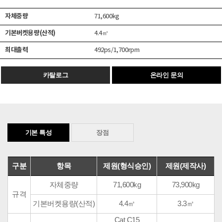
자체중량
71,600kg
기본버켓용량(산적)
4.4㎥
최대출력
492ps/1,700rpm
카탈로그
온라인 문의
기본 특성
장점
구분
항목
제원(형식승인)
제원(제작사)
자체중량
71,600kg
73,900kg
규격
기본버켓용량(산적)
4.4㎥
3.3㎥
Cat C15