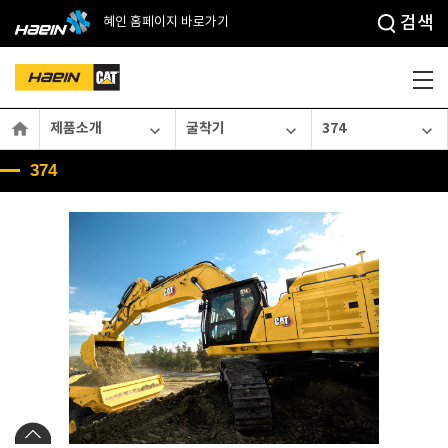
검색
혜인 홈페이지 바로가기

제품소개
굴착기
374



374